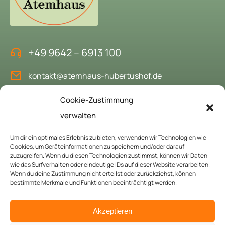
+49 9642 – 6913 100
kontakt@atemhaus-hubertushof.de
Cookie-Zustimmung
verwalten
Das Atemhaus buchen
Um dir ein optimales Erlebnis zu bieten, verwenden wir Technologien wie
Gerne heißen wir Sie als Gäste bei uns willkommen.
Cookies, um Geräteinformationen zu speichern und/oder darauf
zuzugreifen. Wenn du diesen Technologien zustimmst, können wir Daten
wie das Surfverhalten oder eindeutige IDs auf dieser Website verarbeiten.
Hier anfragen
Wenn du deine Zustimmung nicht erteilst oder zurückziehst, können
bestimmte Merkmale und Funktionen beeinträchtigt werden.
© Copyright 2024 Atemhaus Hubertushof. All rights reserved.
Akzeptieren