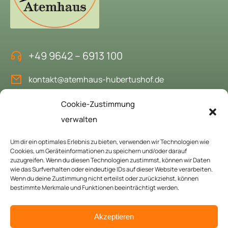
+49 9642 – 6913 100
kontakt@atemhaus-hubertushof.de
Cookie-Zustimmung
verwalten
Das Atemhaus buchen
Um dir ein optimales Erlebnis zu bieten, verwenden wir Technologien wie
Gerne heißen wir Sie als Gäste bei uns willkommen.
Cookies, um Geräteinformationen zu speichern und/oder darauf
zuzugreifen. Wenn du diesen Technologien zustimmst, können wir Daten
wie das Surfverhalten oder eindeutige IDs auf dieser Website verarbeiten.
Hier anfragen
Wenn du deine Zustimmung nicht erteilst oder zurückziehst, können
bestimmte Merkmale und Funktionen beeinträchtigt werden.
© Copyright 2024 Atemhaus Hubertushof. All rights reserved.
Akzeptieren