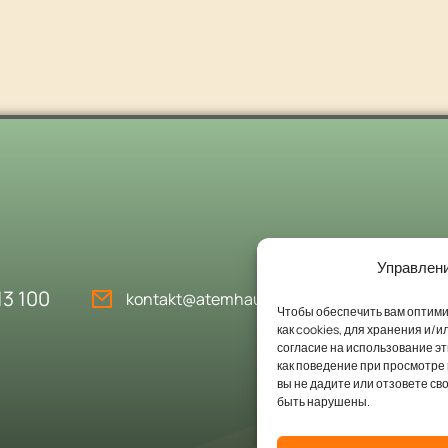
Управлени
13 100
kontakt@atemhaus-hubertushof.de
Чтобы обеспечить вам оптими
как cookies, для хранения и/
согласие на использование э
как поведение при просмотре
вы не дадите или отзовете св
быть нарушены.