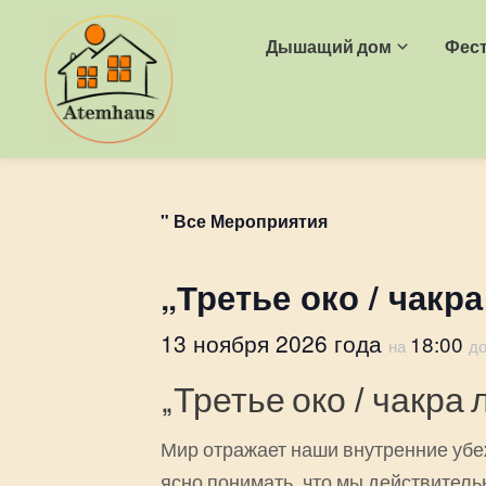
Дышащий дом
Фест
" Все Мероприятия
„Третье око / чакр
13 ноября 2026 года
18:00
на
д
„Третье око / чакра
Мир отражает наши внутренние убе
ясно понимать, что мы действитель