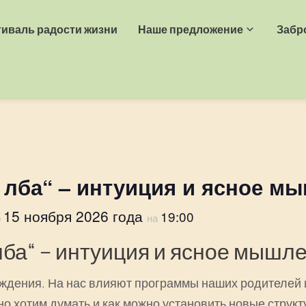
иваль радости жизни
Наше предложение
Забр
а лба“ – интуиция и ясное м
15 ноября 2026 года
19:00
о
на
 лба“ – интуиция и ясное мышл
ждения. На нас влияют программы наших родителей 
но хотим думать и как можно установить новые стру