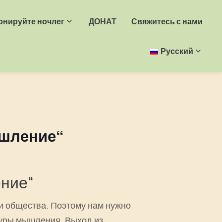
онируйте ночлег
ДОНАТ
Свяжитесь с нами
Русский
ышление“
ение“
и общества. Поэтому нам нужно
ктуры мышления. Выход из