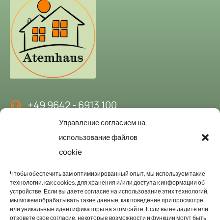
+49 9642 - 6913 100
Управление согласием на
kontakt@atemhaus-hubertushof.de
использование файлов
cookie
Забронируйте дом дыхания
Чтобы обеспечить вам оптимизированный опыт, мы используем такие
технологии, как cookies, для хранения и/или доступа к информации об
устройстве. Если вы даете согласие на использование этих технологий,
Мы будем рады приветствовать вас в качестве наших гостей.
мы можем обрабатывать такие данные, как поведение при просмотре
или уникальные идентификаторы на этом сайте. Если вы не дадите или
Запросить здесь
отзовете свое согласие, некоторые возможности и функции могут быть