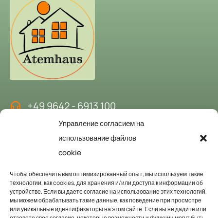
+49 9642 - 6913 100
Управление согласием на
kontakt@atemhaus-hubertushof.de
использование файлов
cookie
Забронируйте дом дыхания
Чтобы обеспечить вам оптимизированный опыт, мы используем такие
технологии, как cookies, для хранения и/или доступа к информации об
устройстве. Если вы даете согласие на использование этих технологий,
Мы будем рады приветствовать вас в качестве наших гостей.
мы можем обрабатывать такие данные, как поведение при просмотре
или уникальные идентификаторы на этом сайте. Если вы не дадите или
Запросить здесь
отзовете свое согласие, некоторые возможности и функции могут быть