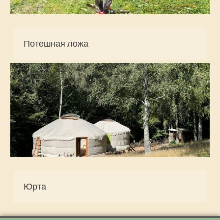
Потешная ложа
Юрта