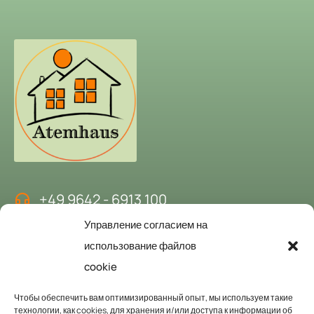
+49 9642 - 6913 100
Управление согласием на
kontakt@atemhaus-hubertushof.de
использование файлов
cookie
Забронируйте дом дыхания
Чтобы обеспечить вам оптимизированный опыт, мы используем такие
технологии, как cookies, для хранения и/или доступа к информации об