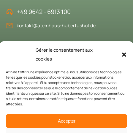
+49 9642 - 6913 100
kontakt@atemhaus-hubertushof.de
Gérer le consentement aux
Réserver la maison du souffle
cookies
C'est avec plaisir que nous vous accueillons chez nous en tant
Afin de t'offrir une expérience optimale, nous utilisons des technologies
qu'invités.
telles que les cookies pour stocker et/ou accéder aux informations
relatives à l'appareil. Si tu acceptes ces technologies, nous pouvons
Demander ici
traiter des données telles que le comportement de navigation ou des
identifiants uniques sur ce site. Si tu ne donnes pas ton consentement ou
si tu le retires, certaines caractéristiques et fonctions peuvent être
affectées.
Copyright 2024 Atemhaus Hubertushof. Tous droits réservés.
Accepter
Mentions légales
CONDITIONS GÉNÉRALES DE VENTE